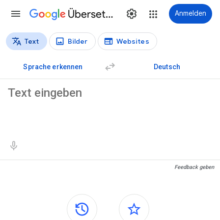
Übersetzer
Anmelden
Text
Bilder
Websites
Übersetzungstypen
Textübersetzung
Sprache erkennen
Deutsch
Ausgangstext
Übersetzungsergebnisse
Feedback geben
Seitenleisten